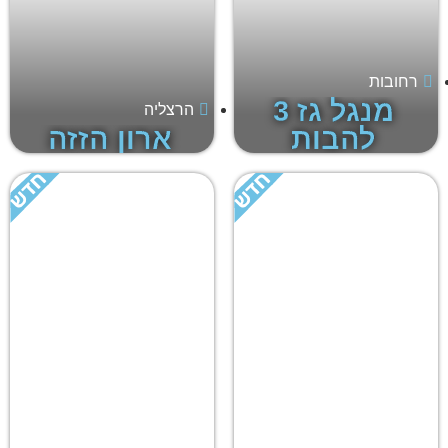
רחובות
מנגל גז 3
הרצליה
להבות
ארון הזזה