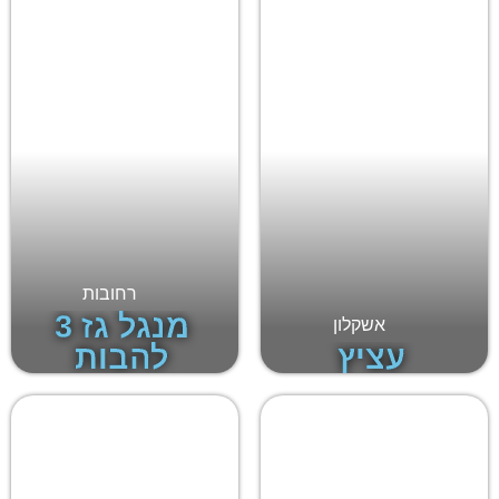
רחובות
מנגל גז 3
אשקלון
עציץ
להבות