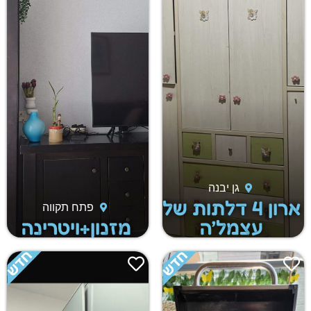
גן יבנה
ארון 4 דלתות של
פתח תקווה
עצמל׳ה
מזנון+ויטרינה