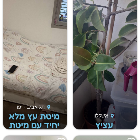
תל אביב - יפו
מיטת עץ מלא
אשקלון
עציץ
יחיד עם מיטת
חבר