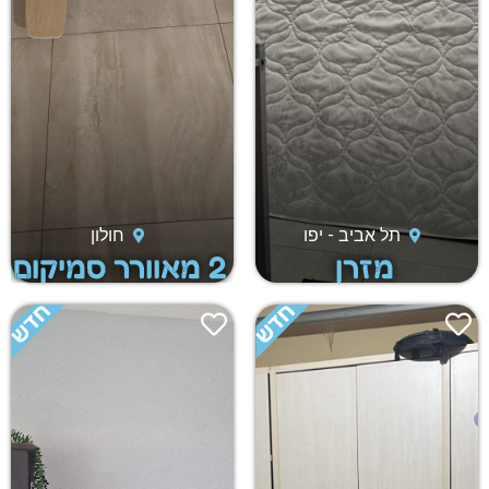
תל אביב - יפו
חולון
מזרן
2 מאוורר סמיקום